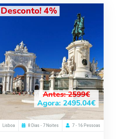
Desconto! 4%
Antes: 2599€
Agora: 2495.04€
Lisboa
8 Dias - 7 Noites
7 - 16 Pessoas