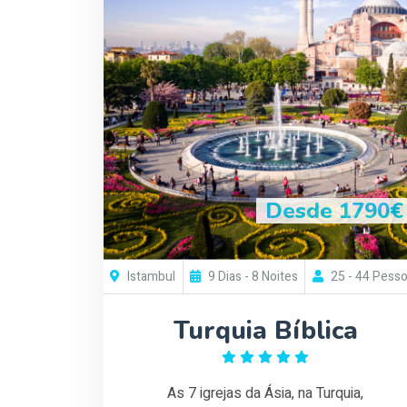
Desde 1790€
Istambul
9 Dias - 8 Noites
25 - 44 Pess
Turquia Bíblica
As 7 igrejas da Ásia, na Turquia,