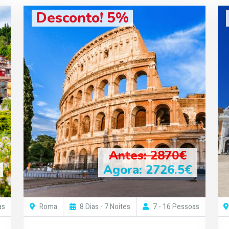
Desconto! 5%
Antes: 2870€
Agora: 2726.5€
as
Roma
8 Dias - 7 Noites
7 - 16 Pessoas