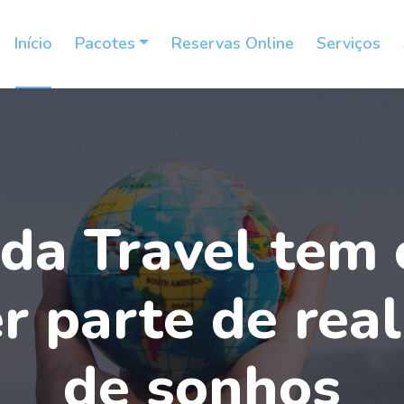
Início
Pacotes
Reservas Online
Serviços
a Travel tem 
r parte de rea
de sonhos